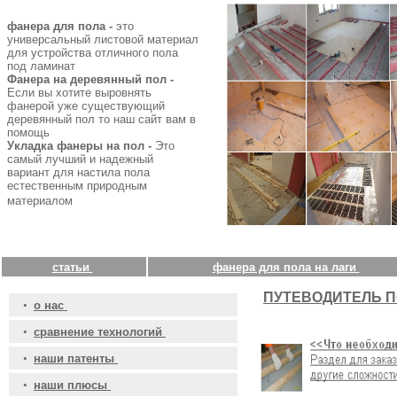
фанера для пола -
это
универсальный листовой материал
для устройства отличного пола
под ламинат
Фанера на деревянный пол -
Если вы хотите выровнять
фанерой уже существующий
деревянный пол то наш сайт вам в
помощь
Укладка фанеры на пол -
Это
самый лучший и надежный
вариант для настила пола
естественным природным
материалом
статьи
фанера для пола на лаги
ПУТЕВОДИТЕЛЬ П
•
о нас
•
сравнение технологий
•
наши патенты
•
наши плюсы