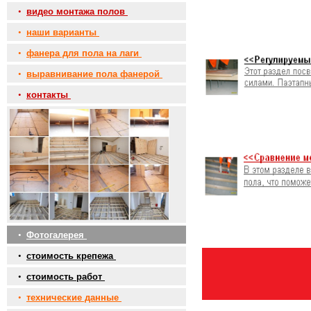
•
видео монтажа полов
•
наши варианты
•
фанера для пола на лаги
•
выравнивание пола фанерой
•
контакты
•
Фотогалерея
•
стоимость крепежа
•
стоимость работ
•
технические данные