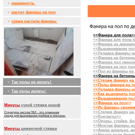
•
надежность
•
расчет фанеры на пол
•
схема настила фанеры
Фанера на пол по 
<<Фанера для пола>
<<Фанера для пола 
<<Фанера на деревя
<<Выравнивание по
<<Укладка фанеры н
<<Фанера на бетонн
<<Фанера пол линол
<<Фанера на пол то
<<Пол из фанеры на 
<<Фанера на бетонн
<<Стелим фанеру на
•
Так полы не делать!
<<Полы фанера на л
<<Укладка фанеры н
•
Так полы делать!
<<Как выровнять по
<<Выравнивание по
<<Фанера на пол>>
Минусы
сухой стяжки кнауф
<<Из фанеры своими
<<Стелим фанеру на
Структура листов ГВЛ - это отменная
среда для вызревания грибков и плесени.
<<Контакты>>
<<Опоры, стойки, бо
<<Монтаж фанеры на
Минусы
цементной стяжки
<<Анкер шпилька, ан
<<Настил пола фане