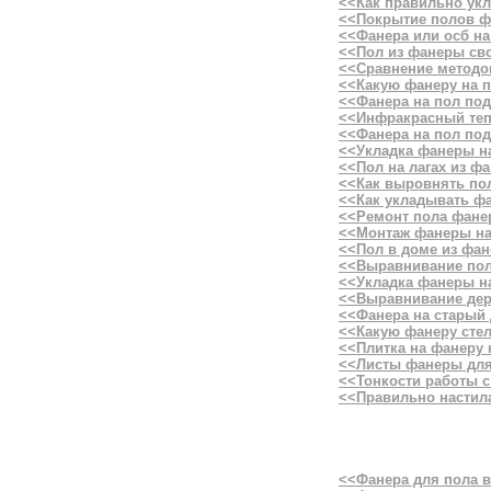
<<Как правильно ук
<<Покрытие полов 
<<Фанера или осб на
<<Пол из фанеры св
<<Сравнение методо
<<Какую фанеру на 
<<Фанера на пол по
<<Инфракрасный те
<<Фанера на пол по
<<Укладка фанеры н
<<Пол на лагах из ф
<<Как выровнять по
<<Как укладывать фа
<<Ремонт пола фане
<<Монтаж фанеры на
<<Пол в доме из фа
<<Выравнивание пол
<<Укладка фанеры н
<<Выравнивание дер
<<Фанера на старый
<<Какую фанеру стел
<<Плитка на фанеру 
<<Листы фанеры для
<<Тонкости работы 
<<Правильно настил
<<Фанера для пола в