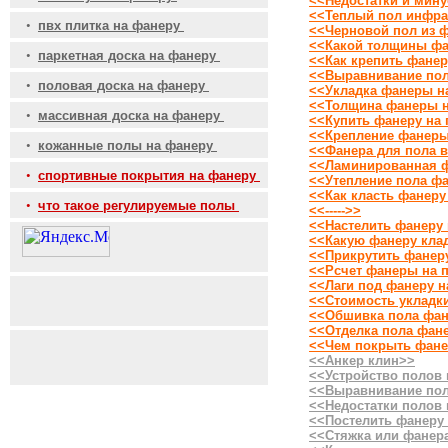
<<Недостатки и мину
<<Теплый пол инфр
•
пвх плитка на фанеру
<<Черновой пол из 
<<Какой толщины фа
•
паркетная доска на фанеру
<<Как крепить фанер
<<Выравнивание пол
•
половая доска на фанеру
<<Укладка фанеры н
<<Толщина фанеры н
•
массивная доска на фанеру
<<Купить фанеру на
<<Крепление фанеры
•
кожанные полы на фанеру
<<Фанера для пола в
<<Ламинированная ф
•
спортивные покрытия на фанеру
<<Утепление пола ф
<<Как класть фанеру
•
что такое регулируемые полы
<<----->>
<<Настелить фанеру
<<Какую фанеру клад
<<Прикрутить фанер
<<Рсчет фанеры на 
<<Лаги под фанеру н
<<Стоимость укладк
<<Обшивка пола фа
<<Отделка пола фан
<<Чем покрыть фане
<<Анкер клин>>
<<Устройство полов
<<Выравнивание пол
<<Недостатки полов
<<Постелить фанеру
<<Стяжка или фанер