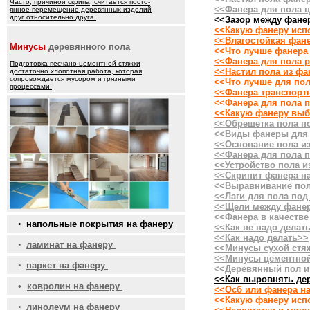
Часто, причиной скрипа, считается посто-
<<Фанера для пола 
янное перемещение деревянных изделий
друг относительно друга.
<<Зазор между фане
<<Какую фанеру испо
<<Влагостойкая фан
Минусы
деревянного пола
<<Что лучше фанера 
<<Фанера для пола 
Подготовка песчано-цементной стяжки
<<Настил пола из фа
достаточно хлопотная работа, которая
сопровождается мусором и грязными
<<Что лучше для пол
процессами.
<<Фанера транспорт
<<Фанера для пола 
<<Какую фанеру выб
<<Обрешетка пола п
<<Виды фанеры для
<<Основание пола и
<<Фанера для пола 
<<Устройство пола и
<<Скрипит фанера н
<<Выравнивание пол
<<Лаги для пола под
<<Щели между фанер
<<Фанера в качестве
•
напольные покрытия на фанеру
<<Как не надо делат
<<Как надо делать>>
•
ламинат на фанеру
<<Минусы сухой стя
<<Минусы цементной
•
паркет на фанеру
<<Деревянный пол и
<<Как выровнять де
•
ковролин на фанеру
<<Осб или фанера н
<<Какую фанеру исп
•
линолеум на фанеру