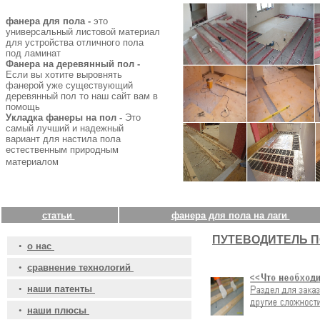
фанера для пола -
это
универсальный листовой материал
для устройства отличного пола
под ламинат
Фанера на деревянный пол -
Если вы хотите выровнять
фанерой уже существующий
деревянный пол то наш сайт вам в
помощь
Укладка фанеры на пол -
Это
самый лучший и надежный
вариант для настила пола
естественным природным
материалом
статьи
фанера для пола на лаги
ПУТЕВОДИТЕЛЬ П
•
о нас
•
сравнение технологий
•
наши патенты
•
наши плюсы