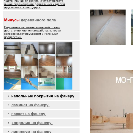
Часто, причиной скрипа, считается посто-
янное перемещение деревянных изделий
друг относительно друга.
Минусы
деревянного пола
Подготовка песчано-цементной стяжки
достаточно хлопотная работа, которая
сопровождается мусором и грязными
процессами.
•
напольные покрытия на фанеру
•
ламинат на фанеру
•
паркет на фанеру
•
ковролин на фанеру
•
линолеум на фанеру