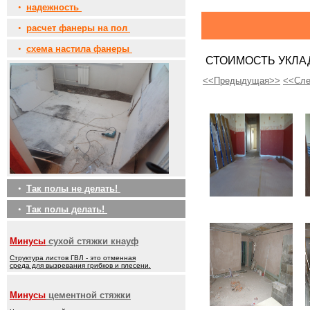
•
надежность
•
расчет фанеры на пол
•
схема настила фанеры
СТОИМОСТЬ УКЛА
<<Предыдущая>>
<<Сл
•
Так полы не делать!
•
Так полы делать!
Минусы
сухой стяжки кнауф
Структура листов ГВЛ - это отменная
среда для вызревания грибков и плесени.
Минусы
цементной стяжки