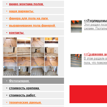
•
видео монтажа полов
•
наши варианты
•
фанера для пола на лаги
•
выравнивание пола фанерой
•
контакты
•
Фотогалерея
•
стоимость крепежа
•
стоимость работ
•
технические данные