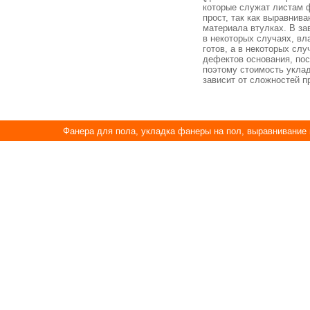
которые служат листам 
прост, так как выравнив
материала втулках. В за
в некоторых случаях, вл
готов, а в некоторых сл
дефектов основания, пос
поэтому стоимость уклад
зависит от сложностей п
Фанера для пола, укладка фанеры на пол, выравнивание