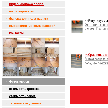
•
видео монтажа полов
•
наши варианты
•
фанера для пола на лаги
•
выравнивание пола фанерой
•
контакты
•
Фотогалерея
•
стоимость крепежа
•
стоимость работ
•
технические данные