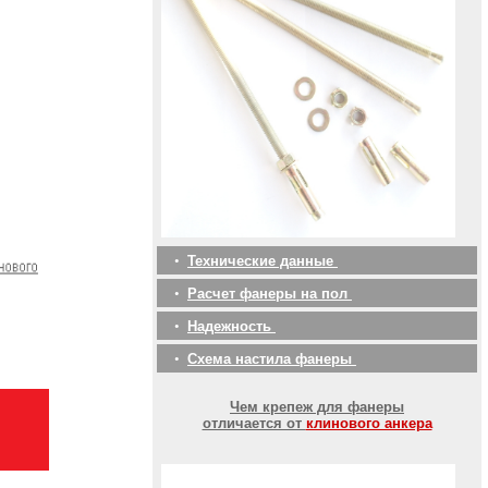
•
Технические данные
•
Расчет фанеры на пол
•
Надежность
•
Схема настила фанеры
Чем крепеж для фанеры
отличается от
клинового анкера