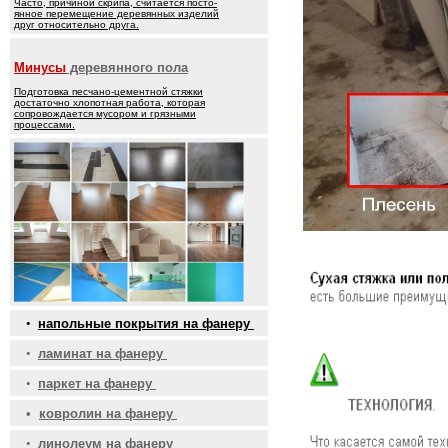
Часто, причиной скрипа, считается посто-
янное перемещение деревянных изделий
друг относительно друга.
Минусы
деревянного пола
Подготовка песчано-цементной стяжки
достаточно хлопотная работа, которая
сопровождается мусором и грязными
процессами.
•
напольные покрытия на фанеру
•
ламинат на фанеру
•
паркет на фанеру
•
ковролин на фанеру
•
линолеум на фанеру