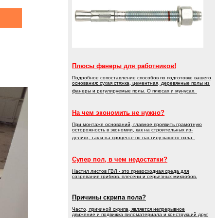
Плюсы фанеры для работников!
Подробное сопоставление способов по подготовке вашего
основания: сухая стяжка, цементная, деревянные полы из
фанеры и регулируемые полы. О плюсах и мунусах.
На чем экономить не нужно?
При монтаже оснований, главное проявить грамотную
осторожность в экономии, как на строительных из-
делиях, так и на процессе по настилу вашего пола.
Супер пол, в чем недостатки?
Настил листов ГВЛ - это превосходная среда для
созревания грибков, плесени и серьезных микробов.
Причины скрипа пола?
Часто, причиной скрипа, является непрерывное
движение и подвижка пиломатериала и конструкций друг