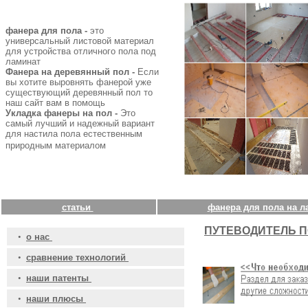
фанера для пола -
это
универсальный листовой материал
для устройства отличного пола под
ламинат
Фанера на деревянный пол -
Если
вы хотите выровнять фанерой уже
существующий деревянный пол то
наш сайт вам в помощь
Укладка фанеры на пол -
Это
самый лучший и надежный вариант
для настила пола естественным
природным материалом
статьи
фанера для пола на л
ПУТЕВОДИТЕЛЬ П
•
о нас
•
сравнение технологий
•
наши патенты
•
наши плюсы