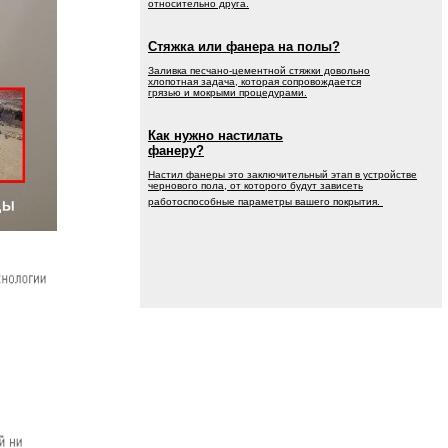
относительно друга.
Стяжка или фанера на полы?
Заливка песчано-цементной стяжки довольно
хлопотная задача, которая сопровождается
грязью и мокрыми процедурами.
Как нужно настилать
фанеру?
Настил фанеры это заключительный этап в устройстве
чернового пола, от которого будут зависеть
работоспособные параметры вашего покрытия.