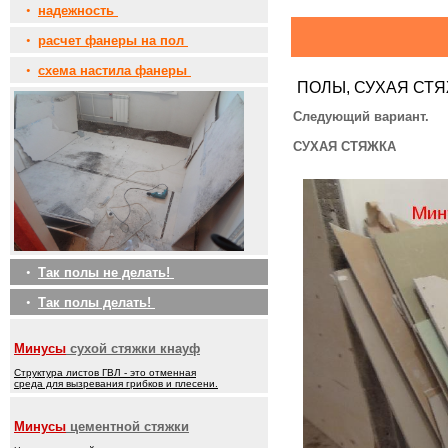
•
надежность
•
расчет фанеры на пол
•
схема настила фанеры
ПОЛЫ, СУХАЯ СТ
Следующий вариант.
СУХАЯ СТЯЖКА
•
Так полы не делать!
•
Так полы делать!
Минусы
сухой стяжки кнауф
Структура листов ГВЛ - это отменная
среда для вызревания грибков и плесени.
Минусы
цементной стяжки