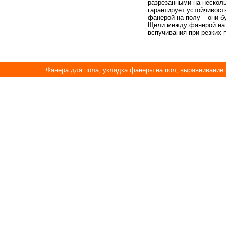
разрезанными на несколь
гарантирует устойчивос
фанерой на полу – они б
Щели между фанерой на 
вспучивания при резких 
Фанера для пола, укладка фанеры на пол, выравнивание