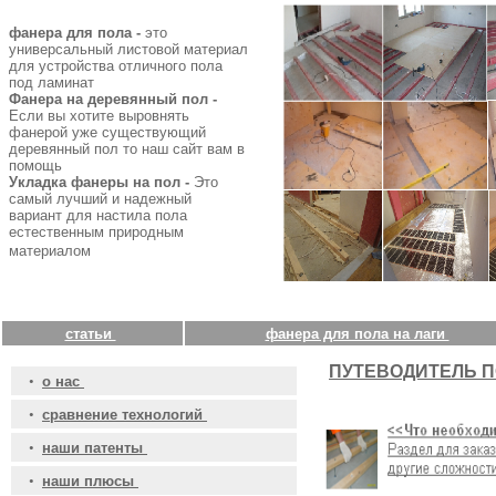
фанера для пола -
это
универсальный листовой материал
для устройства отличного пола
под ламинат
Фанера на деревянный пол -
Если вы хотите выровнять
фанерой уже существующий
деревянный пол то наш сайт вам в
помощь
Укладка фанеры на пол -
Это
самый лучший и надежный
вариант для настила пола
естественным природным
материалом
статьи
фанера для пола на лаги
ПУТЕВОДИТЕЛЬ П
•
о нас
•
сравнение технологий
•
наши патенты
•
наши плюсы