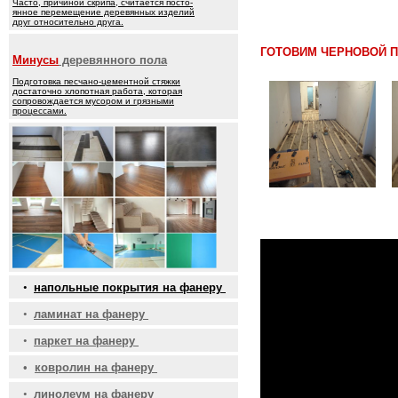
Часто, причиной скрипа, считается посто-
янное перемещение деревянных изделий
друг относительно друга.
ГОТОВИМ ЧЕРНОВОЙ 
Минусы
деревянного пола
Подготовка песчано-цементной стяжки
достаточно хлопотная работа, которая
сопровождается мусором и грязными
процессами.
•
напольные покрытия на фанеру
•
ламинат на фанеру
•
паркет на фанеру
•
ковролин на фанеру
•
линолеум на фанеру