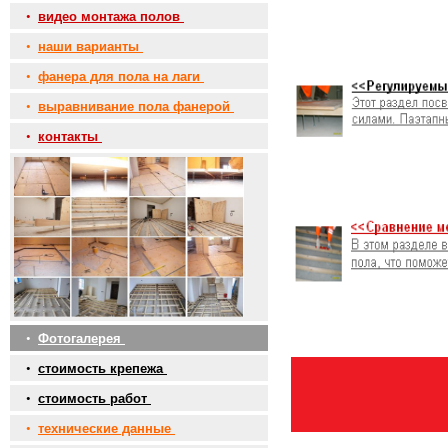
•
видео монтажа полов
•
наши варианты
•
фанера для пола на лаги
•
выравнивание пола фанерой
•
контакты
•
Фотогалерея
•
стоимость крепежа
•
стоимость работ
•
технические данные