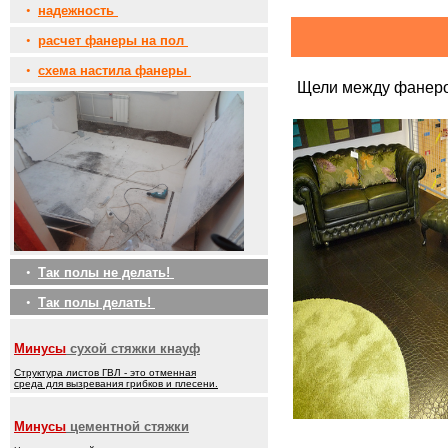
•
надежность
•
расчет фанеры на пол
•
схема настила фанеры
Щели между фанеро
•
Так полы не делать!
•
Так полы делать!
Минусы
сухой стяжки кнауф
Структура листов ГВЛ - это отменная
среда для вызревания грибков и плесени.
Минусы
цементной стяжки