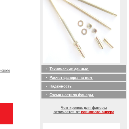
•
Технические данные
•
Расчет фанеры на пол
•
Надежность
•
Схема настила фанеры
Чем крепеж для фанеры
отличается от
клинового анкера