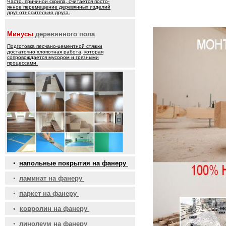
Часто, причиной скрипа, считается посто-
янное перемещение деревянных изделий
друг относительно друга.
Минусы
деревянного пола
Подготовка песчано-цементной стяжки
достаточно хлопотная работа, которая
сопровождается мусором и грязными
процессами.
•
напольные покрытия на фанеру
•
ламинат на фанеру
•
паркет на фанеру
•
ковролин на фанеру
•
линолеум на фанеру