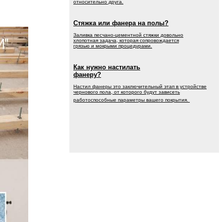
относительно друга.
Стяжка или фанера на полы?
Заливка песчано-цементной стяжки довольно
хлопотная задача, которая сопровождается
грязью и мокрыми процедурами.
Как нужно настилать
фанеру?
Настил фанеры это заключительный этап в устройстве
чернового пола, от которого будут зависеть
работоспособные параметры вашего покрытия.