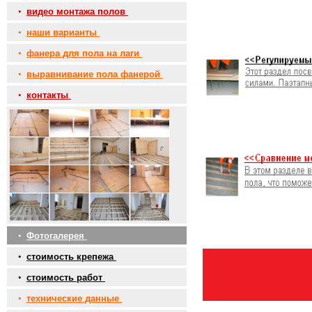
•
видео монтажа полов
•
наши варианты
•
фанера для пола на лаги
•
выравнивание пола фанерой
•
контакты
•
Фотогалерея
•
стоимость крепежа
•
стоимость работ
•
технические данные