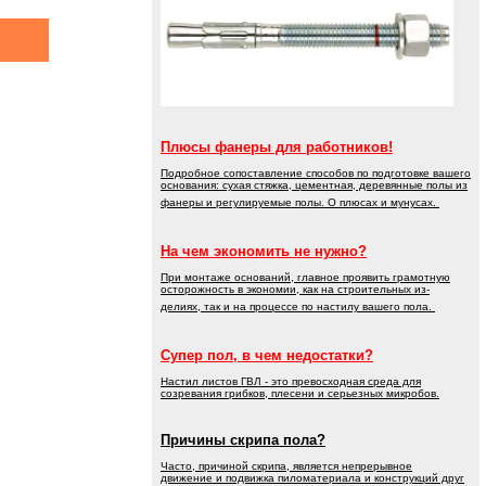
Плюсы фанеры для работников!
Подробное сопоставление способов по подготовке вашего
основания: сухая стяжка, цементная, деревянные полы из
фанеры и регулируемые полы. О плюсах и мунусах.
На чем экономить не нужно?
При монтаже оснований, главное проявить грамотную
осторожность в экономии, как на строительных из-
делиях, так и на процессе по настилу вашего пола.
Супер пол, в чем недостатки?
Настил листов ГВЛ - это превосходная среда для
созревания грибков, плесени и серьезных микробов.
Причины скрипа пола?
Часто, причиной скрипа, является непрерывное
движение и подвижка пиломатериала и конструкций друг