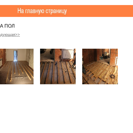
А ПОЛ
едующая>>