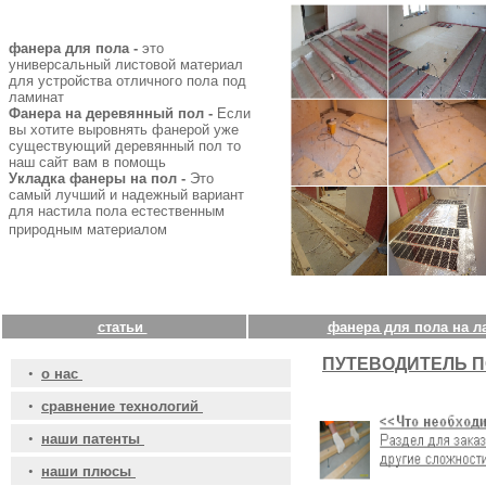
фанера для пола -
это
универсальный листовой материал
для устройства отличного пола под
ламинат
Фанера на деревянный пол -
Если
вы хотите выровнять фанерой уже
существующий деревянный пол то
наш сайт вам в помощь
Укладка фанеры на пол -
Это
самый лучший и надежный вариант
для настила пола естественным
природным материалом
статьи
фанера для пола на л
ПУТЕВОДИТЕЛЬ П
•
о нас
•
сравнение технологий
•
наши патенты
•
наши плюсы