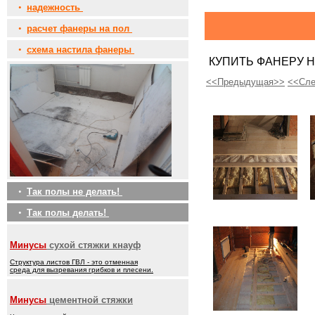
•
надежность
•
расчет фанеры на пол
•
схема настила фанеры
КУПИТЬ ФАНЕРУ Н
<<Предыдущая>>
<<Сл
•
Так полы не делать!
•
Так полы делать!
Минусы
сухой стяжки кнауф
Структура листов ГВЛ - это отменная
среда для вызревания грибков и плесени.
Минусы
цементной стяжки