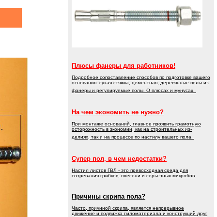
Плюсы фанеры для работников!
Подробное сопоставление способов по подготовке вашего
основания: сухая стяжка, цементная, деревянные полы из
фанеры и регулируемые полы. О плюсах и мунусах.
На чем экономить не нужно?
При монтаже оснований, главное проявить грамотную
осторожность в экономии, как на строительных из-
делиях, так и на процессе по настилу вашего пола.
Супер пол, в чем недостатки?
Настил листов ГВЛ - это превосходная среда для
созревания грибков, плесени и серьезных микробов.
Причины скрипа пола?
Часто, причиной скрипа, является непрерывное
движение и подвижка пиломатериала и конструкций друг