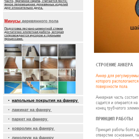
Часто, причиной скрипа, считается посто-
янное перемещение деревянных изделий
друг относительно друга.
Минусы
деревянного пола
Подготовка песчано-цементной стяжки
достаточно хлопотная работа, которая
сопровождается мусором и грязными
процессами.
•
напольные покрытия на фанеру
•
ламинат на фанеру
•
паркет на фанеру
•
ковролин на фанеру
•
линолеум на фанеру