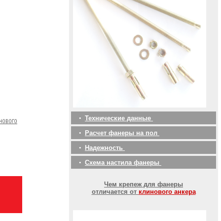
•
Технические данные
•
Расчет фанеры на пол
•
Надежность
•
Схема настила фанеры
Чем крепеж для фанеры
отличается от
клинового анкера