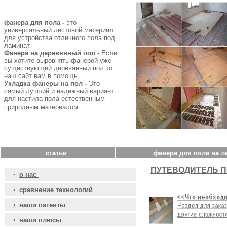
фанера для пола -
это
универсальный листовой материал
для устройства отличного пола под
ламинат
Фанера на деревянный пол -
Если
вы хотите выровнять фанерой уже
существующий деревянный пол то
наш сайт вам в помощь
Укладка фанеры на пол -
Это
самый лучший и надежный вариант
для настила пола естественным
природным материалом
статьи
фанера для пола на л
ПУТЕВОДИТЕЛЬ П
•
о нас
•
сравнение технологий
•
наши патенты
•
наши плюсы