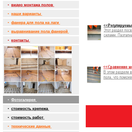
•
видео монтажа полов
•
наши варианты
•
фанера для пола на лаги
•
выравнивание пола фанерой
•
контакты
•
Фотогалерея
•
стоимость крепежа
•
стоимость работ
•
технические данные