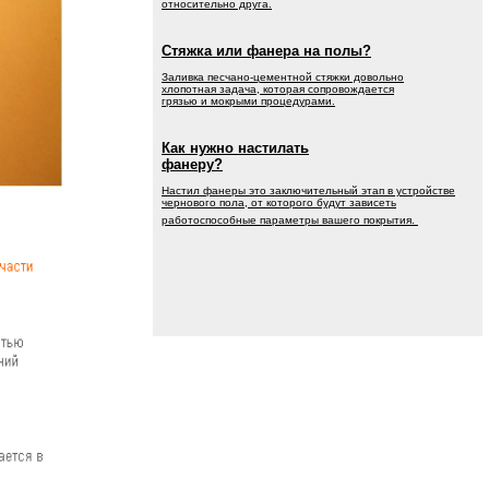
относительно друга.
Стяжка или фанера на полы?
Заливка песчано-цементной стяжки довольно
хлопотная задача, которая сопровождается
грязью и мокрыми процедурами.
Как нужно настилать
фанеру?
Настил фанеры это заключительный этап в устройстве
чернового пола, от которого будут зависеть
работоспособные параметры вашего покрытия.