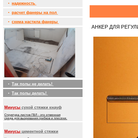
•
надежность
•
расчет фанеры на пол
•
схема настила фанеры
АНКЕР ДЛЯ РЕГУ
•
Так полы не делать!
•
Так полы делать!
Минусы
сухой стяжки кнауф
Структура листов ГВЛ - это отменная
среда для вызревания грибков и плесени.
Минусы
цементной стяжки