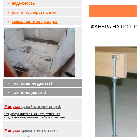
•
надежность
•
расчет фанеры на пол
•
схема настила фанеры
ФАНЕРА НА ПОЛ 
•
Так полы не делать!
•
Так полы делать!
Минусы
сухой стяжки кнауф
Структура листов ГВЛ - это отменная
среда для вызревания грибков и плесени.
Минусы
цементной стяжки