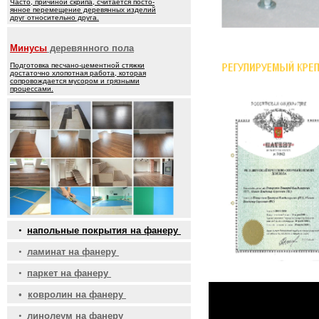
Часто, причиной скрипа, считается посто-
янное перемещение деревянных изделий
друг относительно друга.
Минусы
деревянного пола
Подготовка песчано-цементной стяжки
достаточно хлопотная работа, которая
сопровождается мусором и грязными
процессами.
•
напольные покрытия на фанеру
•
ламинат на фанеру
•
паркет на фанеру
•
ковролин на фанеру
•
линолеум на фанеру