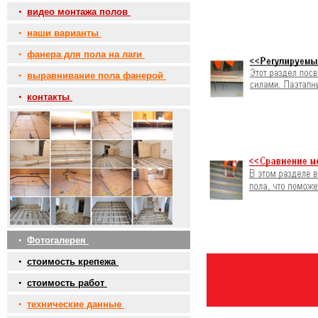
•
видео монтажа полов
•
наши варианты
•
фанера для пола на лаги
•
выравнивание пола фанерой
•
контакты
•
Фотогалерея
•
стоимость крепежа
•
стоимость работ
•
технические данные