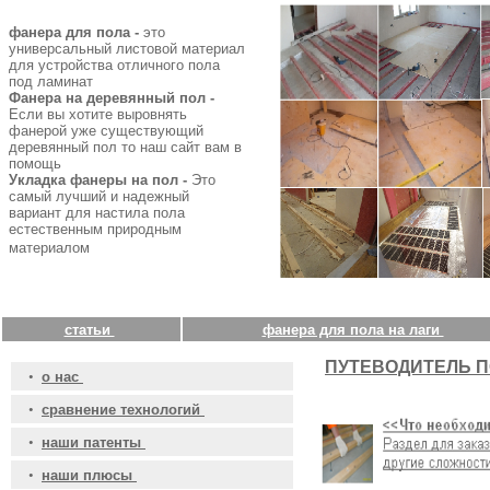
фанера для пола -
это
универсальный листовой материал
для устройства отличного пола
под ламинат
Фанера на деревянный пол -
Если вы хотите выровнять
фанерой уже существующий
деревянный пол то наш сайт вам в
помощь
Укладка фанеры на пол -
Это
самый лучший и надежный
вариант для настила пола
естественным природным
материалом
статьи
фанера для пола на лаги
ПУТЕВОДИТЕЛЬ П
•
о нас
•
сравнение технологий
•
наши патенты
•
наши плюсы